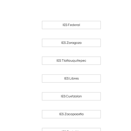
IES Federal
IES Zaragoza
IES Tlatlauquitepec
IES Libres
IES Cuetzalan
IES Zacapoaxtla