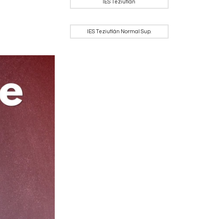
IES Teziutlán
IES Teziutlán Normal Sup.