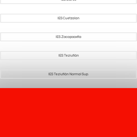
IES Cuetzalan
IES Zacapoaxtla
IES Teziutlán
IES Teziutlán Normal Sup.