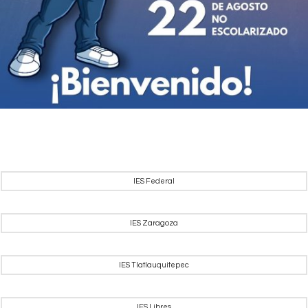
IES Federal
IES Zaragoza
IES Tlatlauquitepec
IES Libres