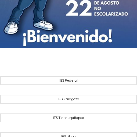
IES Federal
IES Zaragoza
IES Tlatlauquitepec
IES Libres