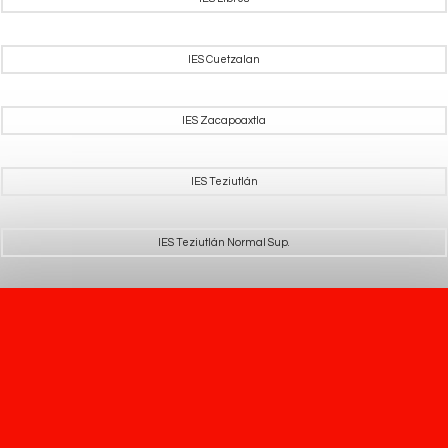
IES Cuetzalan
IES Zacapoaxtla
IES Teziutlán
IES Teziutlán Normal Sup.