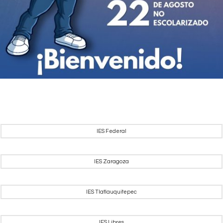
IES Federal
IES Zaragoza
IES Tlatlauquitepec
IES Libres