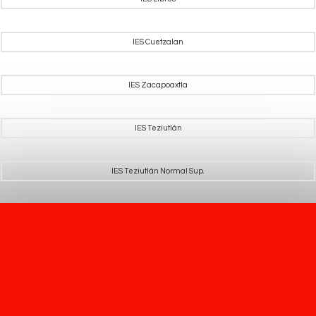
IES Cuetzalan
IES Zacapoaxtla
IES Teziutlán
IES Teziutlán Normal Sup.