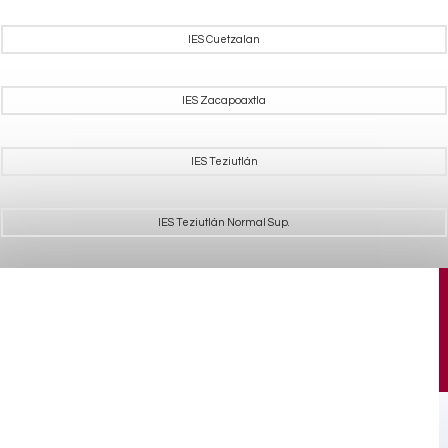
IES Cuetzalan
IES Zacapoaxtla
IES Teziutlán
IES Teziutlán Normal Sup.