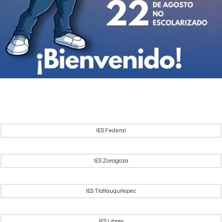
IES Federal
IES Zaragoza
IES Tlatlauquitepec
IES Libres