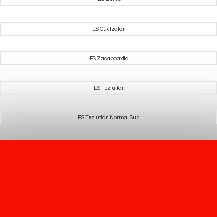
IES Cuetzalan
IES Zacapoaxtla
IES Teziutlán
IES Teziutlán Normal Sup.