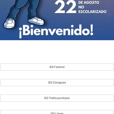
IES Federal
IES Zaragoza
IES Tlatlauquitepec
IES Libres