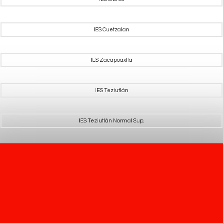
IES Cuetzalan
IES Zacapoaxtla
IES Teziutlán
IES Teziutlán Normal Sup.