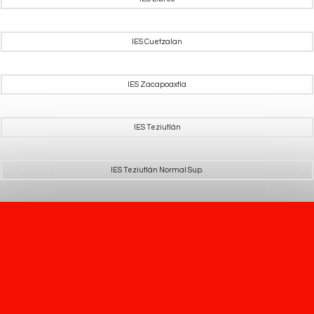
IES Cuetzalan
IES Zacapoaxtla
IES Teziutlán
IES Teziutlán Normal Sup.