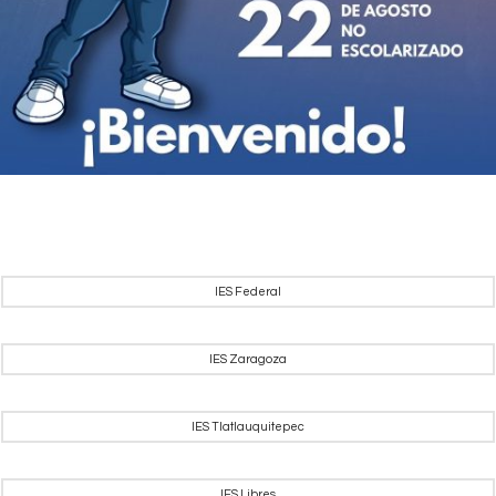
IES Federal
IES Zaragoza
IES Tlatlauquitepec
IES Libres