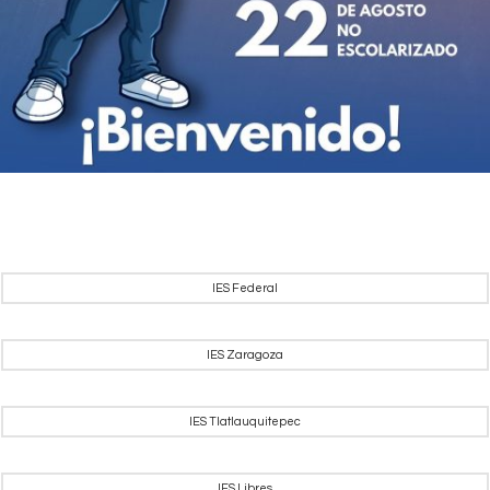
IES Federal
IES Zaragoza
IES Tlatlauquitepec
IES Libres