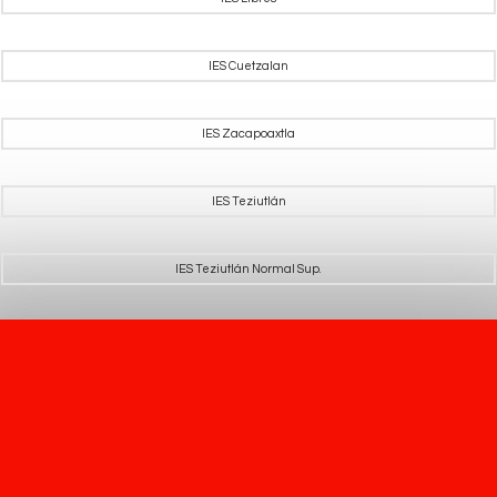
IES Cuetzalan
IES Zacapoaxtla
IES Teziutlán
IES Teziutlán Normal Sup.