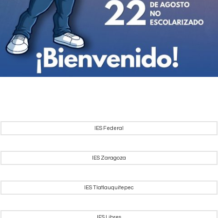
IES Federal
IES Zaragoza
IES Tlatlauquitepec
IES Libres