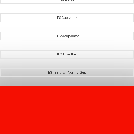
IES Cuetzalan
IES Zacapoaxtla
IES Teziutlán
IES Teziutlán Normal Sup.