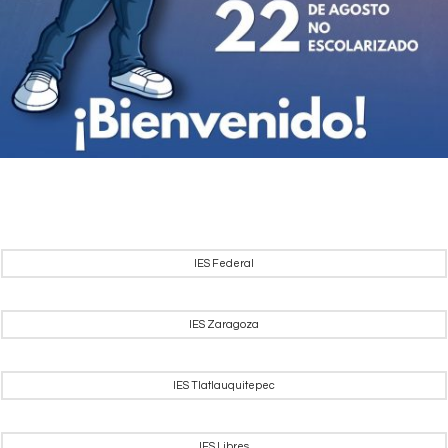
IES Federal
IES Zaragoza
IES Tlatlauquitepec
IES Libres