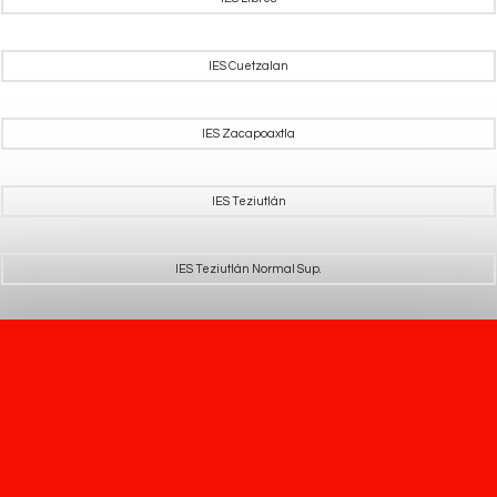
IES Cuetzalan
IES Zacapoaxtla
IES Teziutlán
IES Teziutlán Normal Sup.