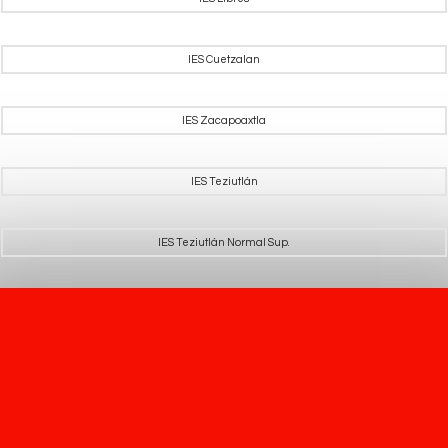
IES Cuetzalan
IES Zacapoaxtla
IES Teziutlán
IES Teziutlán Normal Sup.