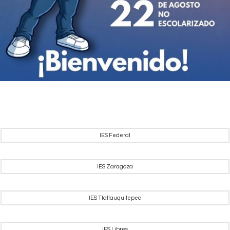
IES Federal
IES Zaragoza
IES Tlatlauquitepec
IES Libres