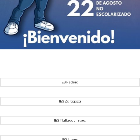
IES Federal
IES Zaragoza
IES Tlatlauquitepec
IES Libres