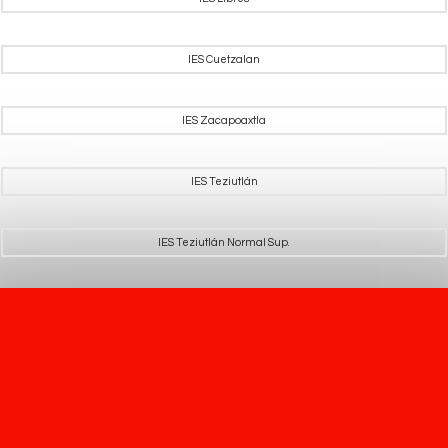
IES Cuetzalan
IES Zacapoaxtla
IES Teziutlán
IES Teziutlán Normal Sup.