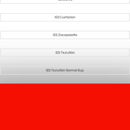
IES Cuetzalan
IES Zacapoaxtla
IES Teziutlán
IES Teziutlán Normal Sup.