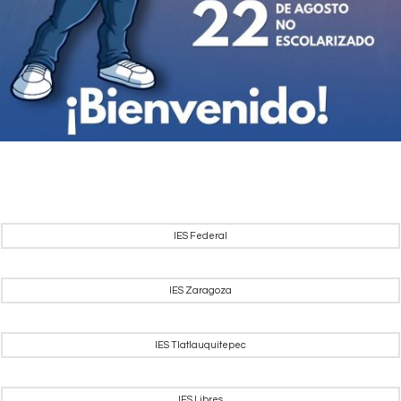
IES Federal
IES Zaragoza
IES Tlatlauquitepec
IES Libres