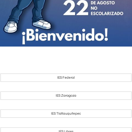
IES Federal
IES Zaragoza
IES Tlatlauquitepec
IES Libres