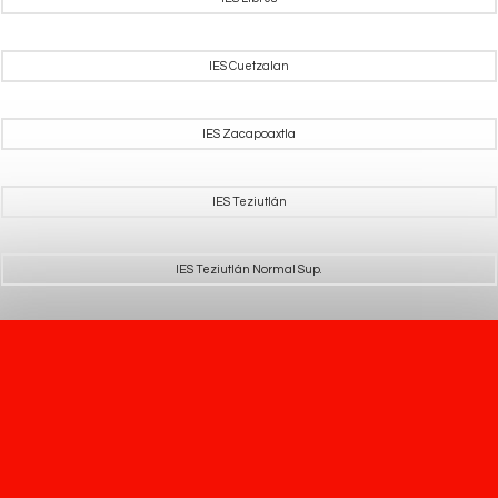
IES Cuetzalan
IES Zacapoaxtla
IES Teziutlán
IES Teziutlán Normal Sup.