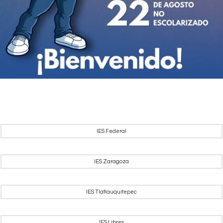
IES Federal
IES Zaragoza
IES Tlatlauquitepec
IES Libres