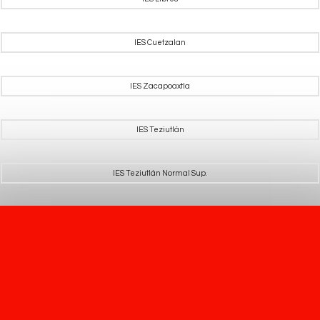
IES Cuetzalan
IES Zacapoaxtla
IES Teziutlán
IES Teziutlán Normal Sup.