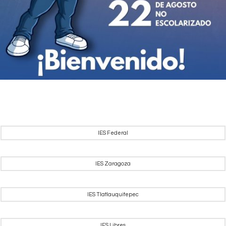
IES Federal
IES Zaragoza
IES Tlatlauquitepec
IES Libres