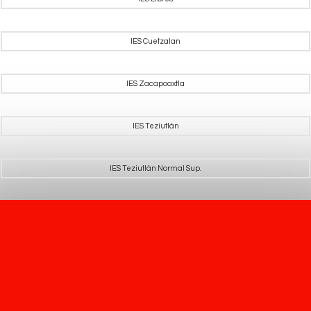
IES Cuetzalan
IES Zacapoaxtla
IES Teziutlán
IES Teziutlán Normal Sup.