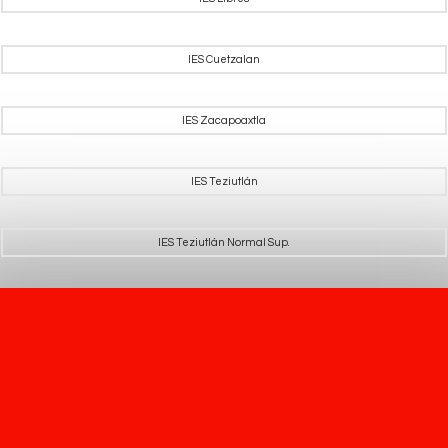
IES Cuetzalan
IES Zacapoaxtla
IES Teziutlán
IES Teziutlán Normal Sup.