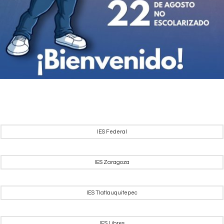
IES Federal
IES Zaragoza
IES Tlatlauquitepec
IES Libres