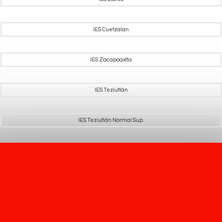
IES Cuetzalan
IES Zacapoaxtla
IES Teziutlán
IES Teziutlán Normal Sup.