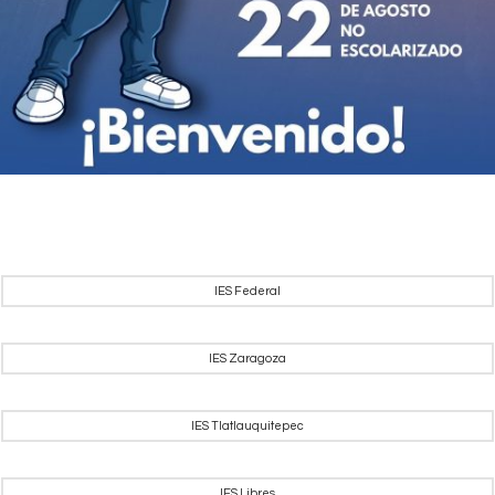
IES Federal
IES Zaragoza
IES Tlatlauquitepec
IES Libres