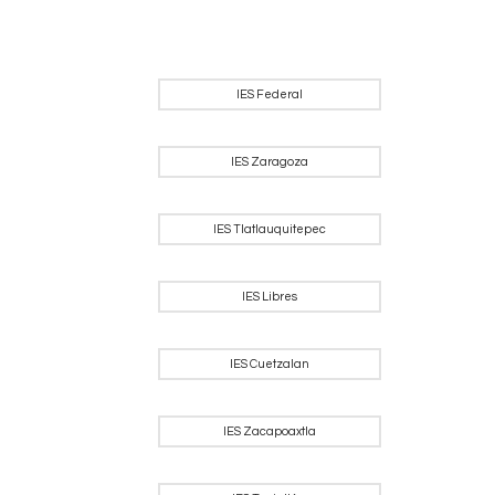
IES Federal
IES Zaragoza
IES Tlatlauquitepec
IES Libres
IES Cuetzalan
IES Zacapoaxtla