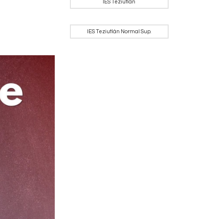
IES Teziutlán
IES Teziutlán Normal Sup.