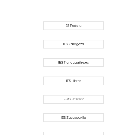
IES Federal
IES Zaragoza
IES Tlatlauquitepec
IES Libres
IES Cuetzalan
IES Zacapoaxtla