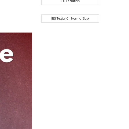
IES Teziutlán
IES Teziutlán Normal Sup.