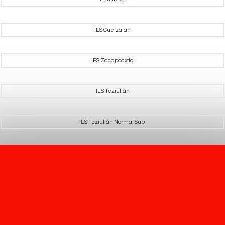
IES Cuetzalan
IES Zacapoaxtla
IES Teziutlán
IES Teziutlán Normal Sup.