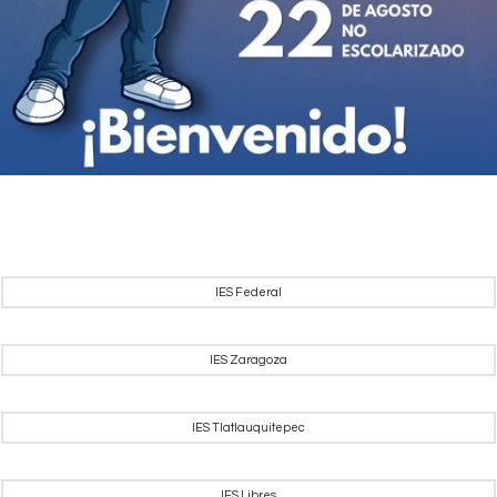
IES Federal
IES Zaragoza
IES Tlatlauquitepec
IES Libres