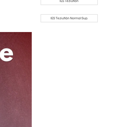
IES Teziutlán
IES Teziutlán Normal Sup.