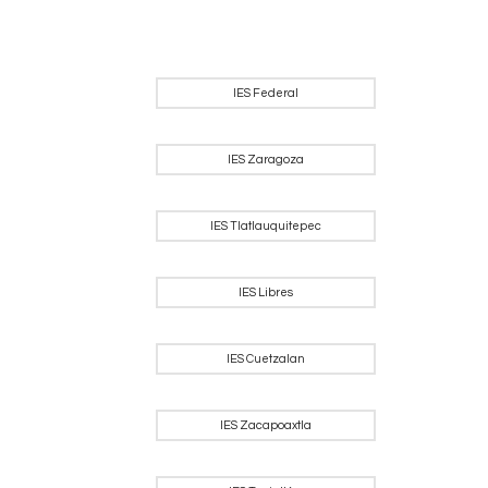
IES Federal
IES Zaragoza
IES Tlatlauquitepec
IES Libres
IES Cuetzalan
IES Zacapoaxtla