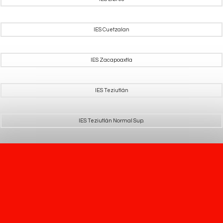
IES Cuetzalan
IES Zacapoaxtla
IES Teziutlán
IES Teziutlán Normal Sup.