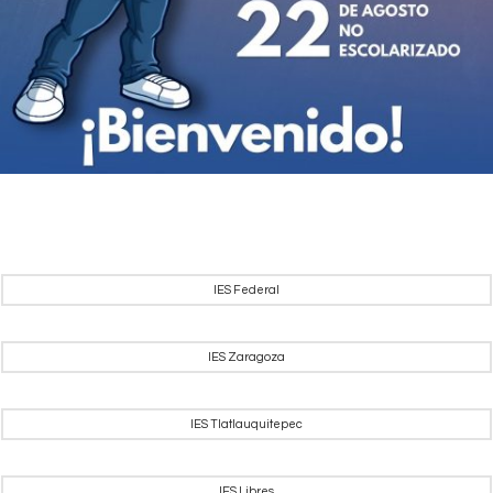
IES Federal
IES Zaragoza
IES Tlatlauquitepec
IES Libres