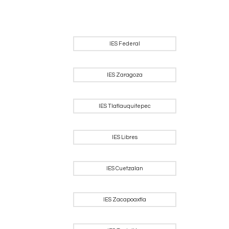
IES Federal
IES Zaragoza
IES Tlatlauquitepec
IES Libres
IES Cuetzalan
IES Zacapoaxtla