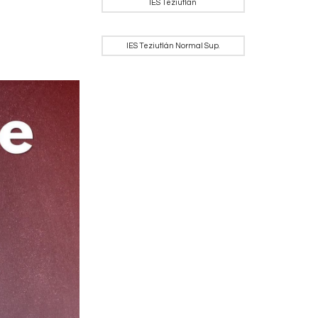
IES Teziutlán
IES Teziutlán Normal Sup.