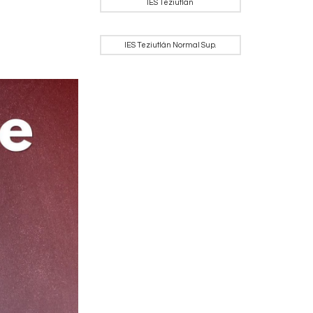
IES Teziutlán
IES Teziutlán Normal Sup.