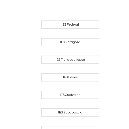
IES Federal
IES Zaragoza
IES Tlatlauquitepec
IES Libres
IES Cuetzalan
IES Zacapoaxtla