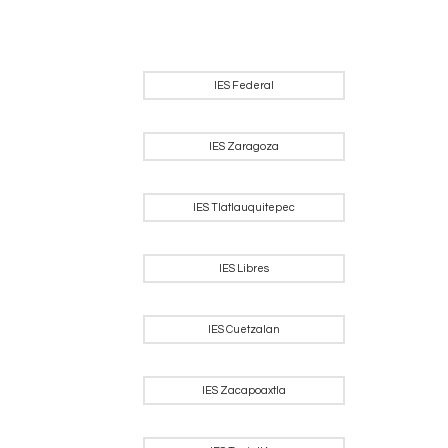
IES Federal
IES Zaragoza
IES Tlatlauquitepec
IES Libres
IES Cuetzalan
IES Zacapoaxtla