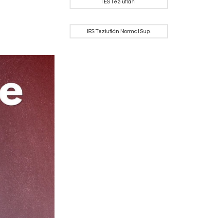
IES Teziutlán
IES Teziutlán Normal Sup.