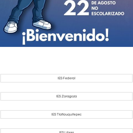
IES Federal
IES Zaragoza
IES Tlatlauquitepec
IES Libres