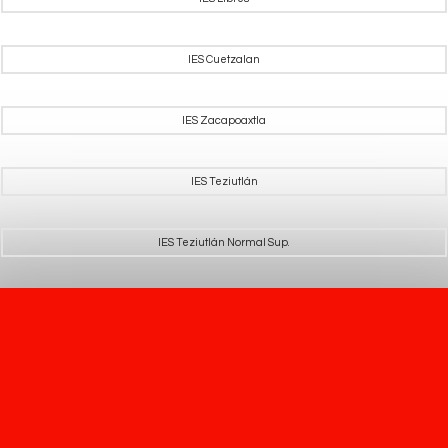
IES Cuetzalan
IES Zacapoaxtla
IES Teziutlán
IES Teziutlán Normal Sup.