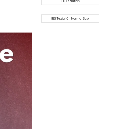
IES Teziutlán
IES Teziutlán Normal Sup.