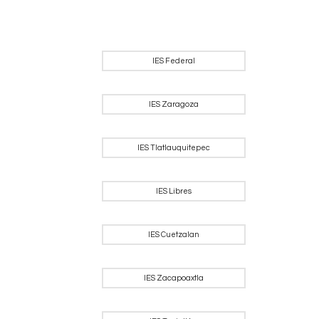
IES Federal
IES Zaragoza
IES Tlatlauquitepec
IES Libres
IES Cuetzalan
IES Zacapoaxtla