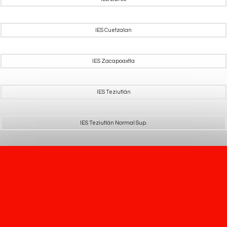
IES Cuetzalan
IES Zacapoaxtla
IES Teziutlán
IES Teziutlán Normal Sup.