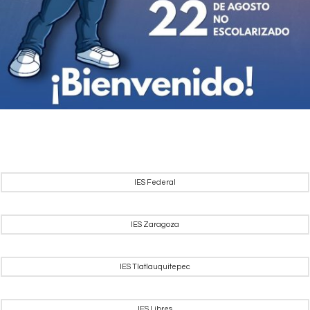
IES Federal
IES Zaragoza
IES Tlatlauquitepec
IES Libres