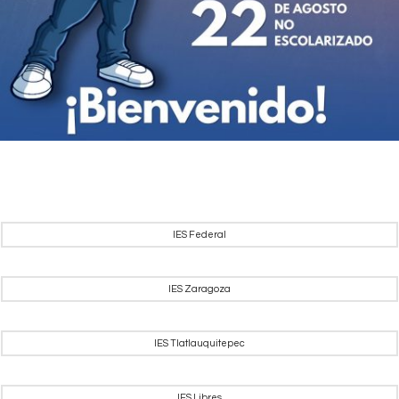
IES Federal
IES Zaragoza
IES Tlatlauquitepec
IES Libres