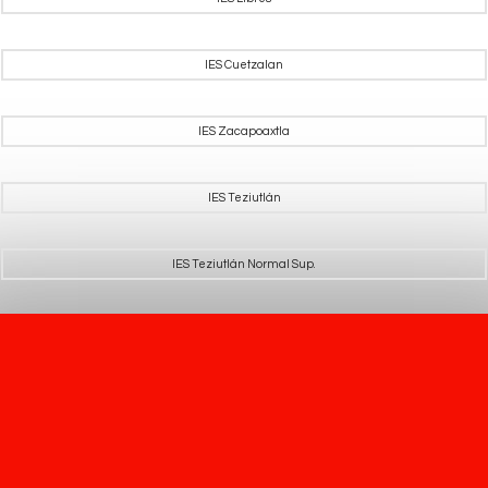
IES Cuetzalan
IES Zacapoaxtla
IES Teziutlán
IES Teziutlán Normal Sup.