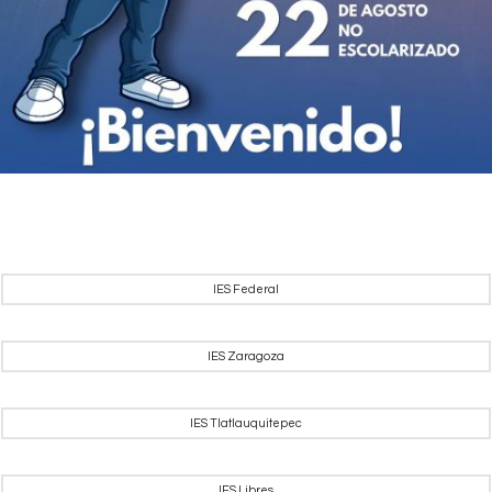
IES Federal
IES Zaragoza
IES Tlatlauquitepec
IES Libres