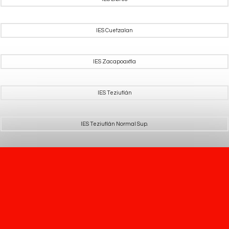
IES Cuetzalan
IES Zacapoaxtla
IES Teziutlán
IES Teziutlán Normal Sup.