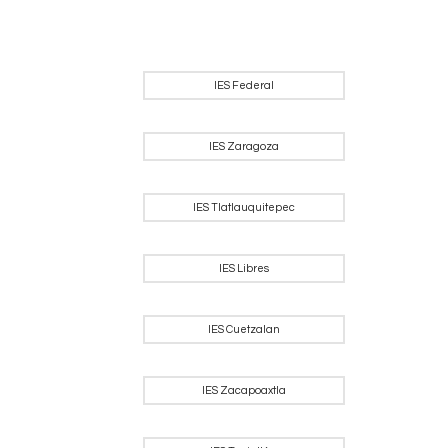
IES Federal
IES Zaragoza
IES Tlatlauquitepec
IES Libres
IES Cuetzalan
IES Zacapoaxtla