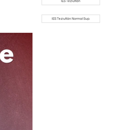
IES Teziutlán
IES Teziutlán Normal Sup.